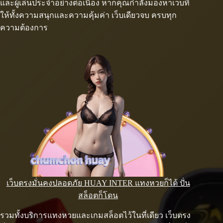
และผู้เล่นประจำอย่างต่อเนื่อง หากคุณกำลังมองหาเว็บที่
ให้ทั้งความสนุกและความคุ้มค่า เว็บเดียวจบ ครบทุก
ความต้องการ
เว็บตรงมั่นคงปลอดภัย HUAY INTER แทงหวยก็ได้ ปั่น
สล็อตก็โดน
รวมทั้งบริการแทงหวยและเกมสล็อตไว้ในที่เดียว เว็บตรง