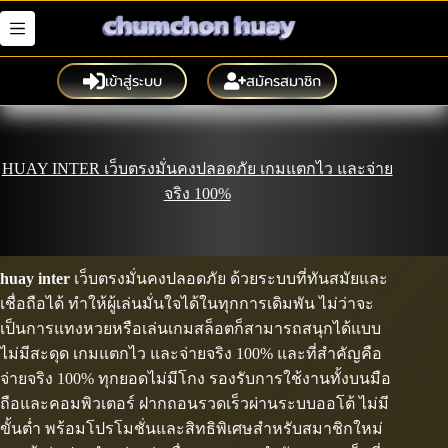
Skip
to
content
เข้าสู่ระบบ
สมัครสมาชิก
HUAY INTER เว็บตรงมั่นคงปลอดภัย เกมแตกไว และจ่าย
จริง 100%
huay inter
เว็บตรงมั่นคงปลอดภัย ด้วยระบบที่ทันสมัยและ
เชื่อถือได้ ทำให้ผู้เล่นมั่นใจได้ในทุกการเดิมพัน ไม่ว่าจะ
เป็นการแทงหวยหรือเล่นเกมสล็อตก็สามารถสนุกได้แบบ
ไม่มีสะดุด เกมแตกไว และจ่ายจริง 100% และที่สำคัญคือ
จ่ายจริง 100% ทุกยอดไม่มีโกง รองรับการใช้งานทั้งบนมือ
ถือและคอมพิวเตอร์ ฝากถอนรวดเร็วผ่านระบบออโต้ ไม่มี
ขั้นต่ำ พร้อมโปรโมชั่นและสิทธิพิเศษสำหรับสมาชิกใหม่