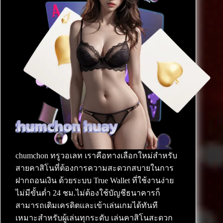
chumchon ทรูวอเลท เราคือทางเลือกใหม่สำหรับ
สายคาสิโนที่ต้องการความสะดวกสบายในการ
ฝากถอนเงิน ด้วยระบบ True Wallet ที่ใช้งานง่าย
ไม่มีขั้นต่ำ 24 ชม.ไม่ต้องใช้บัญชีธนาคารก็
สามารถเติมเครดิตและเข้าเล่นเกมได้ทันที
เหมาะสำหรับผู้เล่นทุกระดับ เล่นคาสิโนสะดวก