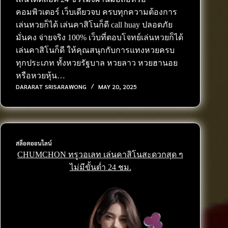
คอมพิวเตอร์ เว็บเดียวจบ ครบทุกความต้องการ
เล่นหวยก็ได้ เล่นคาสิโนก็ดี call huay ปลอดภัย
มั่นคง จ่ายจริง 100% เว็บที่ตอบโจทย์เล่นหวยก็ได้
เล่นคาสิโนก็ดี ให้คุณสนุกกับการแทงหวยครบ
ทุกประเภท ทั้งหวยรัฐบาล หวยลาว หวยฮานอย
หรือหวยหุ้น…
DARARAT SRISARAWONG
MAY 20, 2025
สล็อตออนไลน์
CHUMCHON ทรูวอเลท เล่นคาสิโนสะดวกสุด ๆ
ไม่มีขั้นต่ำ 24 ชม.