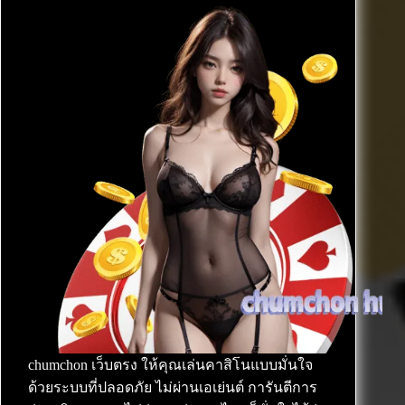
chumchon เว็บตรง ให้คุณเล่นคาสิโนแบบมั่นใจ
ด้วยระบบที่ปลอดภัย ไม่ผ่านเอเย่นต์ การันตีการ