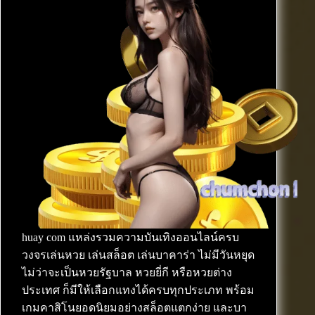
huay com แหล่งรวมความบันเทิงออนไลน์ครบ
วงจรเล่นหวย เล่นสล็อต เล่นบาคาร่า ไม่มีวันหยุด
ไม่ว่าจะเป็นหวยรัฐบาล หวยยี่กี หรือหวยต่าง
ประเทศ ก็มีให้เลือกแทงได้ครบทุกประเภท พร้อม
เกมคาสิโนยอดนิยมอย่างสล็อตแตกง่าย และบา