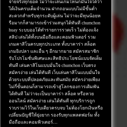
จ่ายจริงทุกยอด ไม่ว่าจะเล่นเกมไหนก็มั่นใจได้ว่า
ได้เงินครบเต็มจำนวน ฝากถอนแบบไม่มีขั้นต่ำ
สะดวกสำหรับทุกระดับผู้เล่น ไม่ว่าจะมีทุนน้อยห
รือมากก็สามารถเข้าร่วมสนุกได้ทันที chumchon
huay ระบบออโต้ทำรายการรวดเร็ว ไม่ต้องแจ้ง
สลิป เล่นได้ทั้งบนมือถือและคอมพิวเตอร์ รวม
เกมคาสิโนครบทุกประเภท ทั้งบาคาร่า สล็อต
เกมยิงปลา และอื่น ๆ อีกมากมาย สมัครสมาชิก
รับโปรโมชั่นพิเศษและสิทธิประโยชน์แบบจัดเต็ม
ทันที เล่นคาสิโนแบบมั่นใจ chumchon เว็บตรง
สมัครง่าย เล่นได้ทันที เว็บเล่นคาสิโนแบบมั่นใจ
ด้วยระบบที่ปลอดภัยและทันสมัย สมัครง่ายเพียง
ไม่กี่ขั้นตอนก็สามารถเข้าสู่โลกของการเดิมพัน
ได้ทันที ไม่ว่าจะเป็นบาคาร่า สล็อต หรือหวย
ออนไลน์ สมัครง่าย เล่นได้ทันที ทุกบริการถูก
รวบรวมไว้ในเว็บเดียวครบจบ ไม่ต้องโยกเงินหรือ
เปลี่ยนบัญชีให้ยุ่งยาก รองรับทุกแพลตฟอร์ม ทั้ง
มือถือและคอมพิวเตอร์…