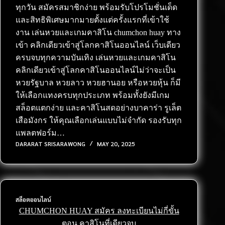
ทุกวัน สมัครสมาชิกง่าย พร้อมรับโปรโมชั่นเด็ด
และสิทธิพิเศษมากมายตั้งแต่ครั้งแรกที่เข้าใช้
งาน เล่นหวยและเกมคาสิโน chumchon huay ทาง
เข้า คลิกเดียวเข้าสู่โลกคาสิโนออนไลน์ เว็บเดียว
ครบจบทุกความบันเทิง เล่นหวยและเกมคาสิโน
คลิกเดียวเข้าสู่โลกคาสิโนออนไลน์ไม่ว่าจะเป็น
หวยรัฐบาล หวยลาว หวยฮานอย หรือหวยหุ้น ก็มี
ให้เลือกแทงครบทุกประเภท พร้อมทั้งยังมีเกม
สล็อตแตกง่าย และคาสิโนสดอย่างบาคาร่า รูเล็ต
เสือมังกร ให้คุณเลือกเล่นแบบไม่จำกัด รองรับทุก
แพลตฟอร์ม…
DARARAT SRISARAWONG
MAY 20, 2025
สล็อตออนไลน์
CHUMCHON HUAY สมัคร ลงทะเบียนไม่กี่ขั้น
ตอน คาสิโนที่เดียวจบ