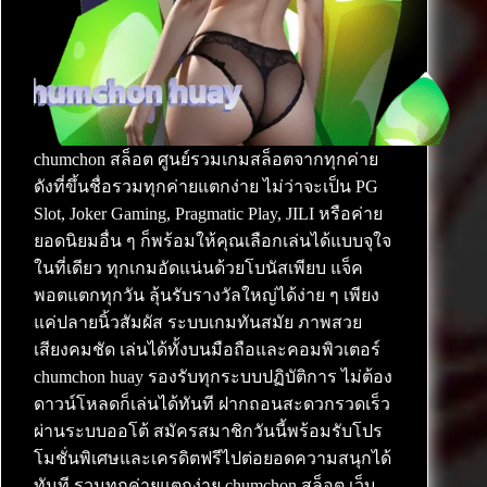
chumchon สล็อต ศูนย์รวมเกมสล็อตจากทุกค่าย
ดังที่ขึ้นชื่อรวมทุกค่ายแตกง่าย ไม่ว่าจะเป็น PG
Slot, Joker Gaming, Pragmatic Play, JILI หรือค่าย
ยอดนิยมอื่น ๆ ก็พร้อมให้คุณเลือกเล่นได้แบบจุใจ
ในที่เดียว ทุกเกมอัดแน่นด้วยโบนัสเพียบ แจ็ค
พอตแตกทุกวัน ลุ้นรับรางวัลใหญ่ได้ง่าย ๆ เพียง
แค่ปลายนิ้วสัมผัส ระบบเกมทันสมัย ภาพสวย
เสียงคมชัด เล่นได้ทั้งบนมือถือและคอมพิวเตอร์
chumchon huay รองรับทุกระบบปฏิบัติการ ไม่ต้อง
ดาวน์โหลดก็เล่นได้ทันที ฝากถอนสะดวกรวดเร็ว
ผ่านระบบออโต้ สมัครสมาชิกวันนี้พร้อมรับโปร
โมชั่นพิเศษและเครดิตฟรีไปต่อยอดความสนุกได้
ทันที รวมทุกค่ายแตกง่าย chumchon สล็อต เว็บ