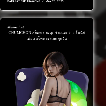
DARARAT SRISARAWONG
MAY 20, 2025
สล็อตออนไลน์
CHUMCHON สล็อต รวมทุกค่ายแตกง่าย โบนัส
เพียบ แจ็คพอตแตกทุกวัน