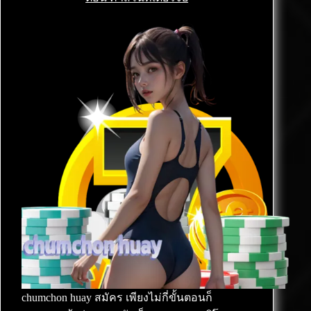
chumchon huay สมัคร เพียงไม่กี่ขั้นตอนก็